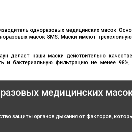
изводитель одноразовых медицинских масок. Осно
норазовых масок SMS. Маски имеют трехслойную 
аун делает наши маски действительно качестве
ть и бактериальную фильтрацию не менее 98%,
оразовых медицинских масо
ство защиты органов дыхания от факторов, котор