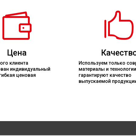


Цена
Качеств
ого клиента
Используем только со
ован индивидуальный
материалы
и технологи
гибкая ценовая
гарантируют качество
выпускаемой продукци