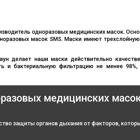
изводитель одноразовых медицинских масок. Осно
норазовых масок SMS. Маски имеют трехслойную 
аун делает наши маски действительно качестве
ть и бактериальную фильтрацию не менее 98%,
оразовых медицинских масо
ство защиты органов дыхания от факторов, котор