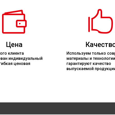


Цена
Качеств
ого клиента
Используем только со
ован индивидуальный
материалы
и технологи
гибкая ценовая
гарантируют качество
выпускаемой продукци