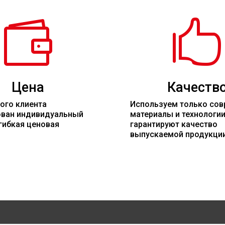


Цена
Качеств
ого клиента
Используем только со
ован индивидуальный
материалы
и технологи
гибкая ценовая
гарантируют качество
выпускаемой продукци