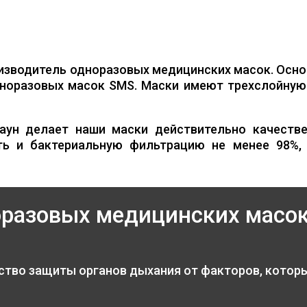
изводитель одноразовых медицинских масок. Осно
норазовых масок SMS. Маски имеют трехслойную 
аун делает наши маски действительно качестве
ть и бактериальную фильтрацию не менее 98%,
оразовых медицинских масо
ство защиты органов дыхания от факторов, котор