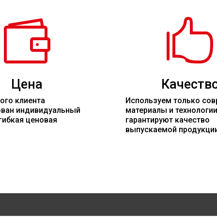


Цена
Качеств
ого клиента
Используем только со
ован индивидуальный
материалы
и технологи
гибкая ценовая
гарантируют качество
выпускаемой продукци