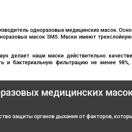
изводитель одноразовых медицинских масок. Осно
норазовых масок SMS. Маски имеют трехслойную 
аун делает наши маски действительно качестве
ть и бактериальную фильтрацию не менее 98%,
оразовых медицинских масо
ство защиты органов дыхания от факторов, котор