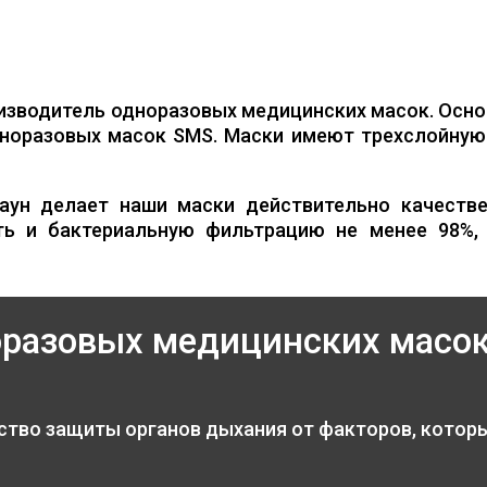
изводитель одноразовых медицинских масок. Осно
норазовых масок SMS. Маски имеют трехслойную 
аун делает наши маски действительно качестве
ть и бактериальную фильтрацию не менее 98%,
оразовых медицинских масо
ство защиты органов дыхания от факторов, котор