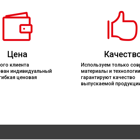


Цена
Качеств
ого клиента
Используем только со
ован индивидуальный
материалы
и технологи
гибкая ценовая
гарантируют качество
выпускаемой продукци