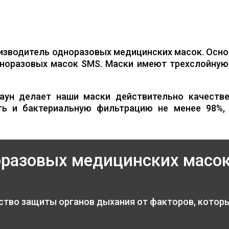
изводитель одноразовых медицинских масок. Осно
норазовых масок SMS. Маски имеют трехслойную 
аун делает наши маски действительно качестве
ть и бактериальную фильтрацию не менее 98%,
оразовых медицинских масо
ство защиты органов дыхания от факторов, котор