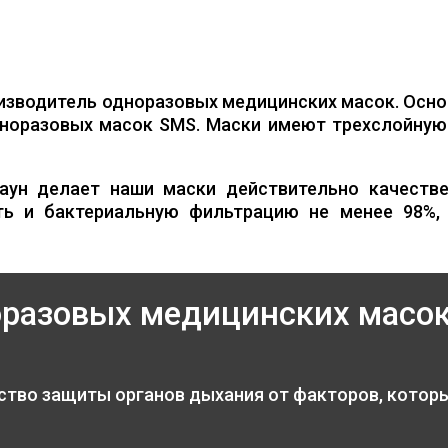
изводитель одноразовых медицинских масок. Осно
норазовых масок SMS. Маски имеют трехслойную 
аун делает наши маски действительно качестве
ть и бактериальную фильтрацию не менее 98%,
оразовых медицинских масо
ство защиты органов дыхания от факторов, котор