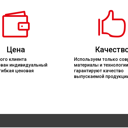


Цена
Качеств
ого клиента
Используем только со
ован индивидуальный
материалы
и технологи
гибкая ценовая
гарантируют качество
выпускаемой продукци