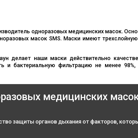
изводитель одноразовых медицинских масок. Осно
норазовых масок SMS. Маски имеют трехслойную 
аун делает наши маски действительно качестве
ть и бактериальную фильтрацию не менее 98%,
оразовых медицинских масо
ство защиты органов дыхания от факторов, котор