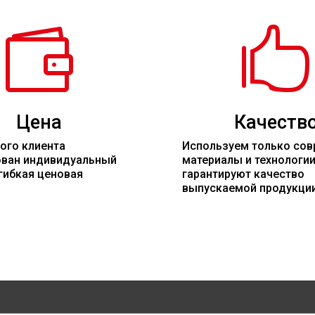


Цена
Качеств
ого клиента
Используем только со
ован индивидуальный
материалы
и технологи
гибкая ценовая
гарантируют качество
выпускаемой продукци