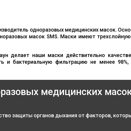
изводитель одноразовых медицинских масок. Осно
норазовых масок SMS. Маски имеют трехслойную 
аун делает наши маски действительно качестве
ть и бактериальную фильтрацию не менее 98%,
оразовых медицинских масо
ство защиты органов дыхания от факторов, котор