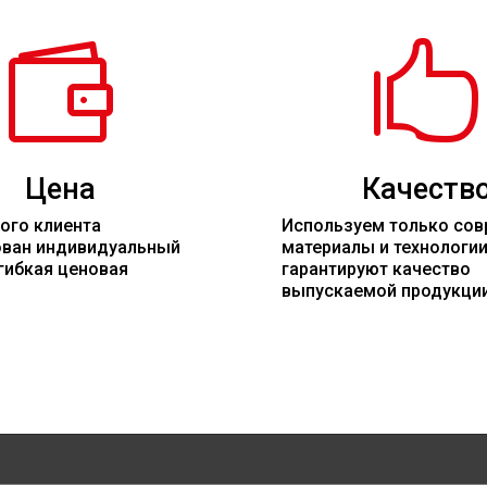


Цена
Качеств
ого клиента
Используем только со
ован индивидуальный
материалы
и технологи
гибкая ценовая
гарантируют качество
выпускаемой продукци