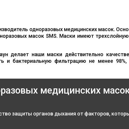
изводитель одноразовых медицинских масок. Осно
норазовых масок SMS. Маски имеют трехслойную 
аун делает наши маски действительно качестве
ть и бактериальную фильтрацию не менее 98%,
оразовых медицинских масо
ство защиты органов дыхания от факторов, котор