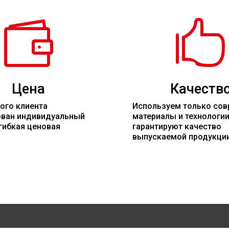


Цена
Качеств
ого клиента
Используем только со
ован индивидуальный
материалы
и технологи
гибкая ценовая
гарантируют качество
выпускаемой продукци