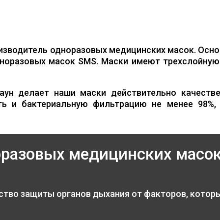
изводитель одноразовых медицинских масок. Осно
норазовых масок SMS. Маски имеют трехслойную 
аун делает наши маски действительно качестве
ть и бактериальную фильтрацию не менее 98%,
оразовых медицинских масо
ство защиты органов дыхания от факторов, котор