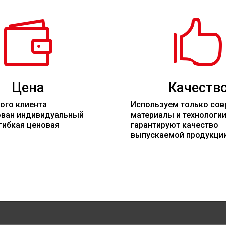


Цена
Качеств
ого клиента
Используем только со
ован индивидуальный
материалы
и технологи
гибкая ценовая
гарантируют качество
выпускаемой продукци