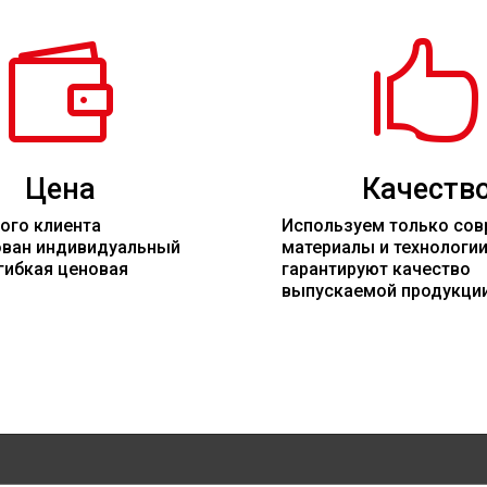


Цена
Качеств
ого клиента
Используем только со
ован индивидуальный
материалы
и технологи
гибкая ценовая
гарантируют качество
выпускаемой продукци