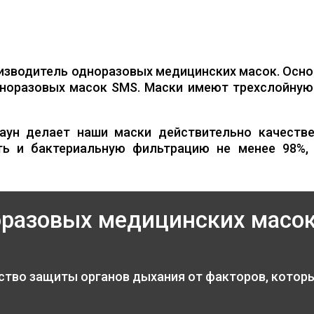
изводитель одноразовых медицинских масок. Осно
норазовых масок SMS. Маски имеют трехслойную 
аун делает наши маски действительно качестве
ть и бактериальную фильтрацию не менее 98%,
оразовых медицинских масо
ство защиты органов дыхания от факторов, котор