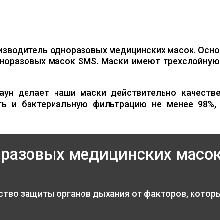
изводитель одноразовых медицинских масок. Осно
норазовых масок SMS. Маски имеют трехслойную 
аун делает наши маски действительно качестве
ть и бактериальную фильтрацию не менее 98%,
оразовых медицинских масо
ство защиты органов дыхания от факторов, котор