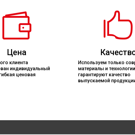


Цена
Качеств
ого клиента
Используем только со
ован индивидуальный
материалы
и технологи
гибкая ценовая
гарантируют качество
выпускаемой продукци