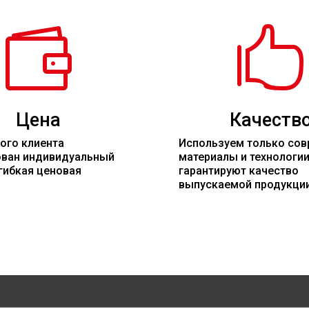


Цена
Качеств
ого клиента
Используем только со
ован индивидуальный
материалы
и технологи
гибкая ценовая
гарантируют качество
выпускаемой продукци