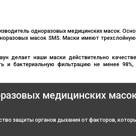
изводитель одноразовых медицинских масок. Осно
норазовых масок SMS. Маски имеют трехслойную 
аун делает наши маски действительно качестве
ть и бактериальную фильтрацию не менее 98%,
оразовых медицинских масо
ство защиты органов дыхания от факторов, котор