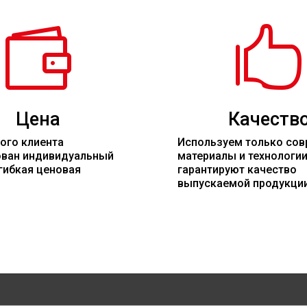


Цена
Качеств
ого клиента
Используем только со
ован индивидуальный
материалы
и технологи
гибкая ценовая
гарантируют качество
выпускаемой продукци