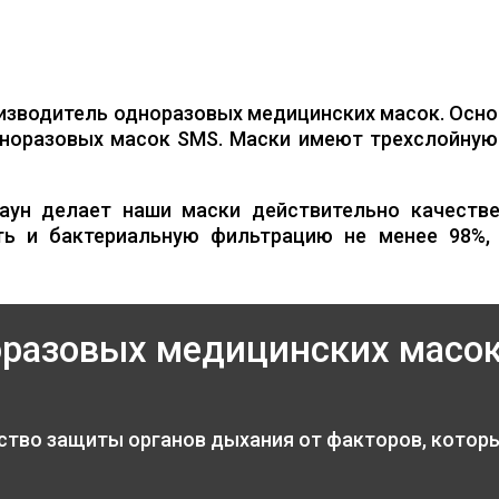
изводитель одноразовых медицинских масок. Осно
норазовых масок SMS. Маски имеют трехслойную 
аун делает наши маски действительно качестве
ть и бактериальную фильтрацию не менее 98%,
оразовых медицинских масо
ство защиты органов дыхания от факторов, котор