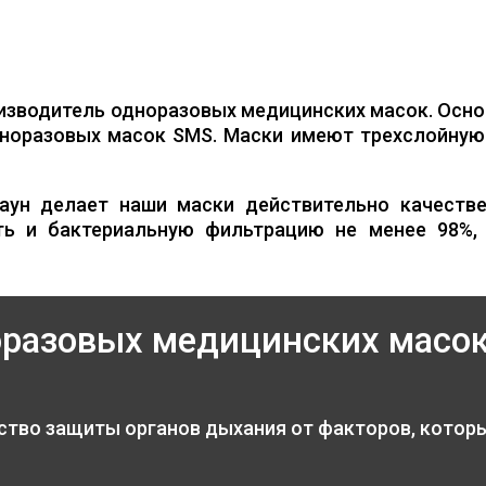
изводитель одноразовых медицинских масок. Осно
норазовых масок SMS. Маски имеют трехслойную 
аун делает наши маски действительно качестве
ть и бактериальную фильтрацию не менее 98%,
оразовых медицинских масо
ство защиты органов дыхания от факторов, котор