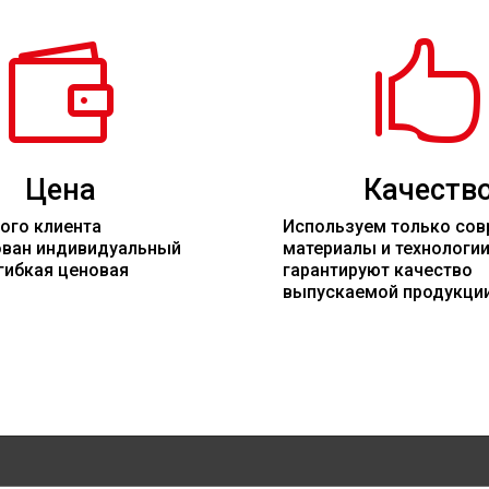


Цена
Качеств
ого клиента
Используем только со
ован индивидуальный
материалы
и технологи
гибкая ценовая
гарантируют качество
выпускаемой продукци