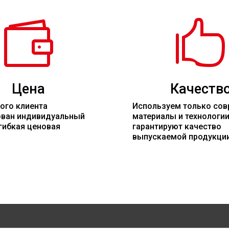


Цена
Качеств
ого клиента
Используем только со
ован индивидуальный
материалы
и технологи
гибкая ценовая
гарантируют качество
выпускаемой продукци