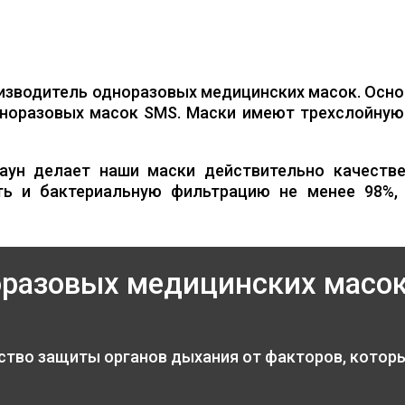
изводитель одноразовых медицинских масок. Осно
норазовых масок SMS. Маски имеют трехслойную 
аун делает наши маски действительно качестве
ть и бактериальную фильтрацию не менее 98%,
оразовых медицинских масо
ство защиты органов дыхания от факторов, котор