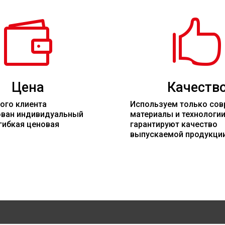


Цена
Качеств
ого клиента
Используем только со
ован индивидуальный
материалы
и технологи
гибкая ценовая
гарантируют качество
выпускаемой продукци