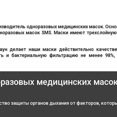
изводитель одноразовых медицинских масок. Осно
норазовых масок SMS. Маски имеют трехслойную 
аун делает наши маски действительно качестве
ть и бактериальную фильтрацию не менее 98%,
оразовых медицинских масо
ство защиты органов дыхания от факторов, котор