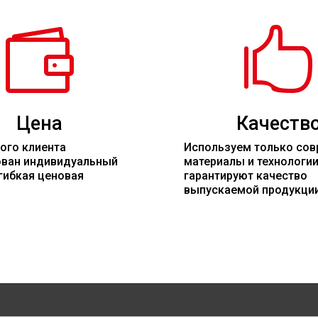


Цена
Качеств
ого клиента
Используем только со
ован индивидуальный
материалы
и технологи
гибкая ценовая
гарантируют качество
выпускаемой продукци