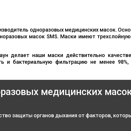
изводитель одноразовых медицинских масок. Осно
норазовых масок SMS. Маски имеют трехслойную 
аун делает наши маски действительно качестве
ть и бактериальную фильтрацию не менее 98%,
оразовых медицинских масо
ство защиты органов дыхания от факторов, котор