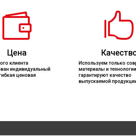


Цена
Качеств
ого клиента
Используем только со
ован индивидуальный
материалы
и технологи
гибкая ценовая
гарантируют качество
выпускаемой продукци